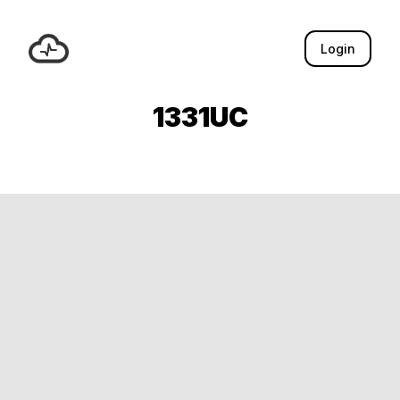
Login
1331UC