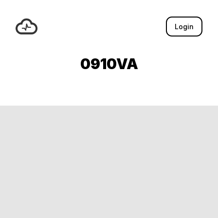
Login
0910VA