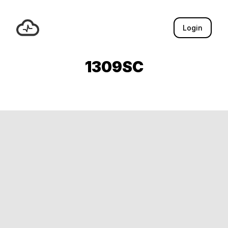
Login
1309SC