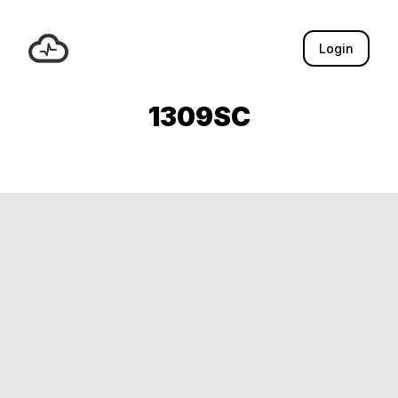
Login
1309SC