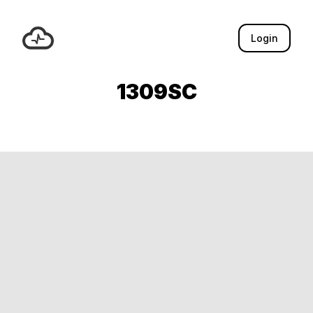
Login
1309SC