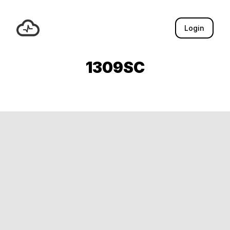
Login
1309SC